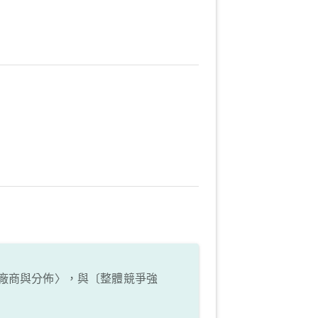
廠商與分佈〉，與〔整體競爭強