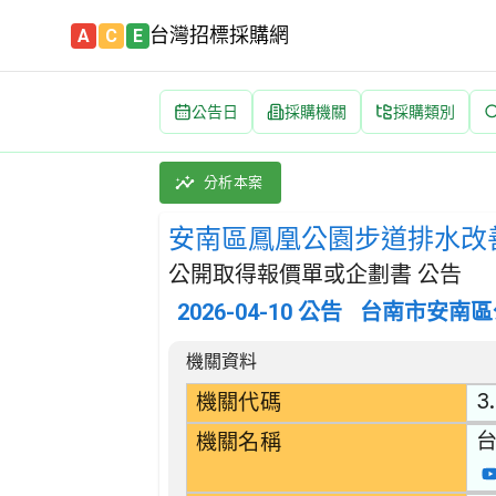
台灣招標採購網
A
C
E
公告日
採購機關
採購類別
安南區鳳凰公園步道排水改善工程 招標公告 | 
採購類別：工程類 其他土木工程 | 招標方式：
分析本案
安南區鳳凰公園步道排水改
公開取得報價單或企劃書 公告
2026-04-10
公告
台南市安南區
招標公告詳細內容
機關資料
3
機關代碼
機關名稱