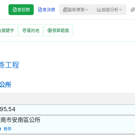
查招標
查決標
最新標案
追蹤分析
關鍵字
履約地
預算範圍
案號：11150408 | 公開取得報價單或企劃書 公告
公開取得報價單或企劃書 | 決標方式：最低標 | 資料來源：台灣政府電
善工程
公所
.95.54
台南市安南區公所
教學