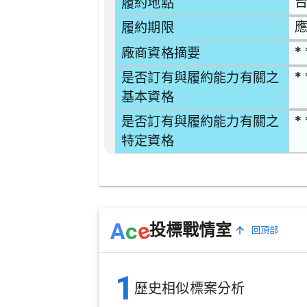
台
履約地點
應
履約期限
* 
廠商資格摘要
* 
是否訂有與履約能力有關之
基本資格
* 
是否訂有與履約能力有關之
特定資格
e
A
c
投標戰情室
回頂部
1
歷史相似標案分析