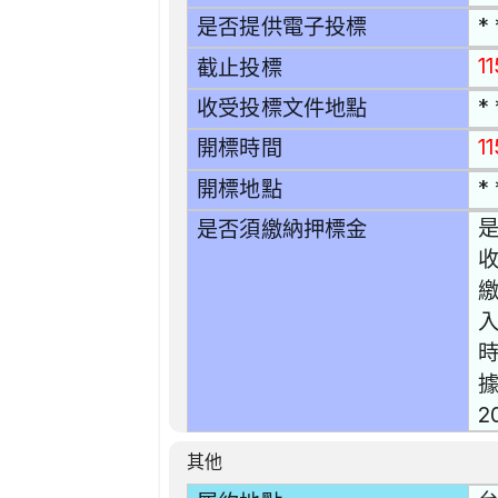
* 
是否提供電子投標
11
截止投標
* 
收受投標文件地點
11
開標時間
* 
開標地點
是
是否須繳納押標金
收
時
據
2
其他