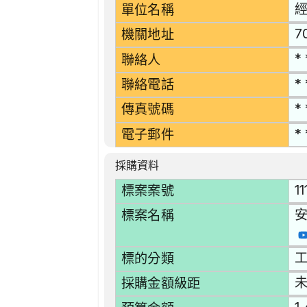
單位名稱
7
機關地址
* 
聯絡人
* 
聯絡電話
* 
傳真號碼
* 
電子郵件
採購資料
1
標案案號
標案名稱
工
標的分類
採購金額級距