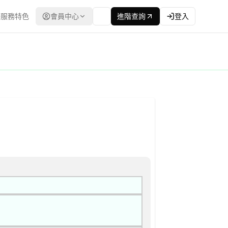
服務特色
會員中心
進階查詢
登入
政府電子採購網（公共工程委員會） | 更新時間：2026-04-24