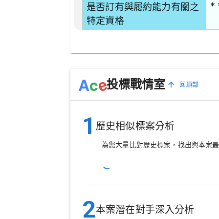
* 
是否訂有與履約能力有關之
特定資格
e
A
c
投標戰情室
回頂部
1
歷史相似標案分析
為您大量比對歷史標案，找出與本案
2
本案潛在對手深入分析