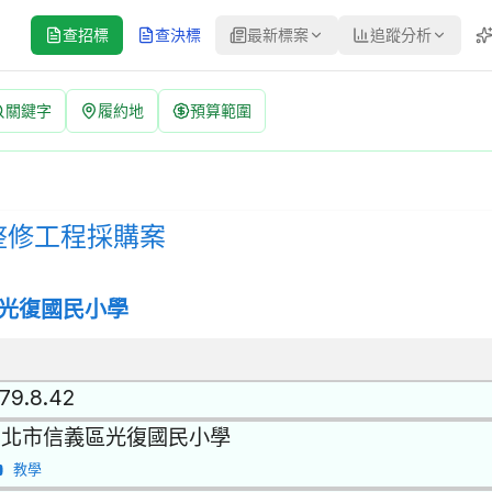
查招標
查決標
最新標案
追蹤分析
關鍵字
履約地
預算範圍
告 | 案號：115Kfga00-05 | 公開招標 公告
公開招標 | 決標方式：最有利標 採購評選委員名單 | 資料來源：台灣
整修工程採購案
光復國民小學
.79.8.42
台北市信義區光復國民小學
教學