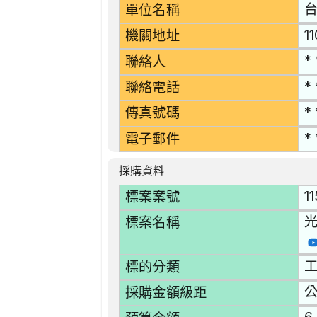
單位名稱
1
機關地址
* 
聯絡人
* 
聯絡電話
* 
傳真號碼
* 
電子郵件
採購資料
1
標案案號
光
標案名稱
工
標的分類
採購金額級距