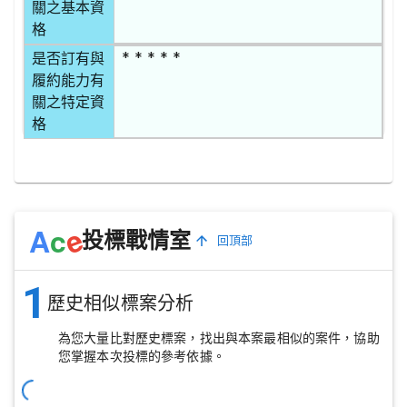
關之基本資
格
* * * * *
是否訂有與
履約能力有
關之特定資
格
e
A
c
投標戰情室
回頂部
1
歷史相似標案分析
為您大量比對歷史標案，找出與本案最相似的案件，協助
您掌握本次投標的參考依據。