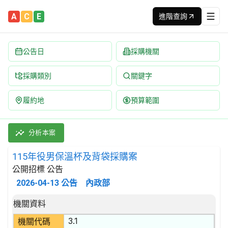
A
C
E
進階查詢
公告日
採購機關
採購類別
關鍵字
履約地
預算範圍
115年役男保溫杯及背袋採購案 招標公告 | 案號：115TG-MAR0
採購類別：財物類 鐵,鋼或鋁製大桶、水箱及容器 | 招標方式：公開
分析本案
115年役男保溫杯及背袋採購案
公開招標 公告
2026-04-13
公告
內政部
招標公告詳細內容
機關資料
3.1
機關代碼