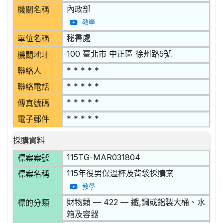
內政部
機關名稱
教學
秘書處
單位名稱
100 臺北市 中正區 徐州路5號
機關地址
* * * * *
聯絡人
* * * * *
聯絡電話
* * * * *
傳真號碼
* * * * *
電子郵件
採購資料
115TG-MAR031804
標案案號
115年役男保溫杯及背袋採購案
標案名稱
教學
財物類 — 422 — 鐵,鋼或鋁製大桶、水
標的分類
箱及容器