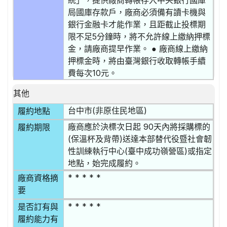
統」，提供廠商轉帳存入中央銀行國庫
局國庫存款戶，廠商必須備有讀卡機與
銀行金融卡才能作業，且距截止投標期
限不足5分鐘時，將不允許線上繳納押標
金，請廠商提早作業。 ● 廠商線上繳納
押標金時，將由臺灣銀行收取轉帳手續
費每次10元。
其他
台中市(非原住民地區)
履約地點
廠商應於決標次日起 90天內將採購標的
履約期限
(保溫杯及背帶)送達本部替代役暨社會韌
性訓練執行中心(臺中成功嶺營區)或指定
地點，始完成履約。
* * * * *
廠商資格摘
要
* * * * *
是否訂有與
履約能力有