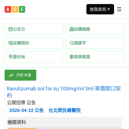
A
C
E
進階查詢
公告日
採購機關
採購類別
關鍵字
履約地
預算範圍
Ravulizumab sol for inj 100mg/ml 3ml 單價開口契約
採購類別：財物類 醫藥產品 | 招標方式：公開招標 | 決標方式：最
分析本案
Ravulizumab sol for inj 100mg/ml 3ml 單價開口契
約
公開招標 公告
2026-04-22
公告
台北榮民總醫院
招標公告詳細內容
機關資料