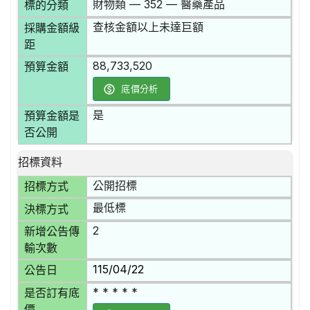
財物類 — 352 — 醫藥產品
標的分類
查核金額以上未達巨額
採購金額級
距
88,733,520
預算金額
底價分析
是
預算金額是
否公開
招標資料
公開招標
招標方式
最低標
決標方式
2
新增公告傳
輸次數
115/04/22
公告日
* * * * *
是否訂有底
價