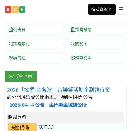
A
C
E
進階查詢
公告日
採購機關
採購類別
關鍵字
履約地
預算範圍
2026「搖擺-金各演」音樂祭活動企劃執行案 招標公告 | 案號
採購類別：勞務類 娛樂,文化,體育服務 | 招標方式：經公開評選
分析本案
2026「搖擺-金各演」音樂祭活動企劃執行案
經公開評選或公開徵求之限制性招標 公告
2026-04-14
公告
金門縣金城鎮公所
招標公告詳細內容
機關資料
3.71.1.1
機關代碼