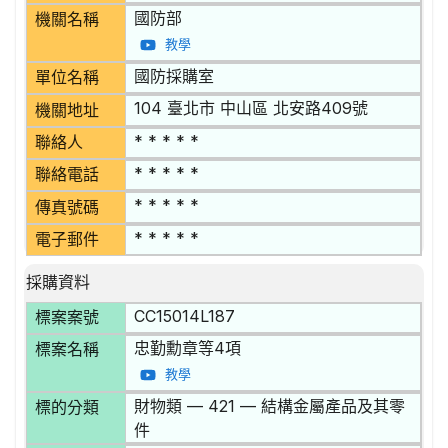
國防部
機關名稱
教學
國防採購室
單位名稱
104 臺北市 中山區 北安路409號
機關地址
* * * * *
聯絡人
* * * * *
聯絡電話
* * * * *
傳真號碼
* * * * *
電子郵件
採購資料
CC15014L187
標案案號
忠勤勳章等4項
標案名稱
教學
財物類 — 421 — 結構金屬產品及其零
標的分類
件