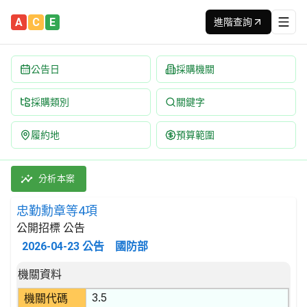
A
C
E
進階查詢
公告日
採購機關
採購類別
關鍵字
履約地
預算範圍
忠勤勳章等4項 招標公告 | 案號：CC15014L187 | 公開招標 
採購類別：財物類 結構金屬產品及其零件 | 招標方式：公開招標 |
分析本案
忠勤勳章等4項
公開招標 公告
2026-04-23
公告
國防部
招標公告詳細內容
機關資料
3.5
機關代碼