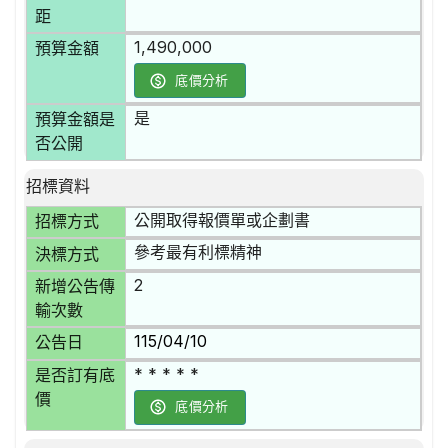
距
1,490,000
預算金額
底價分析
是
預算金額是
否公開
招標資料
公開取得報價單或企劃書
招標方式
參考最有利標精神
決標方式
2
新增公告傳
輸次數
115/04/10
公告日
* * * * *
是否訂有底
價
底價分析