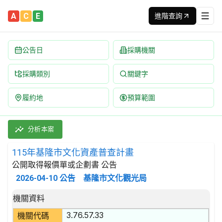
A
C
E
進階查詢
公告日
採購機關
採購類別
關鍵字
履約地
預算範圍
115年基隆市文化資產普查計畫 招標公告 | 案號：115KL60S
採購類別：勞務類 娛樂,文化,體育服務 | 招標方式：公開取得報價
分析本案
115年基隆市文化資產普查計畫
公開取得報價單或企劃書 公告
2026-04-10
公告
基隆市文化觀光局
招標公告詳細內容
機關資料
3.76.57.33
機關代碼