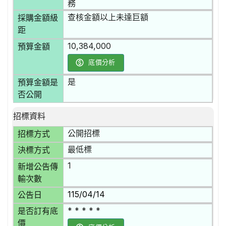
務
查核金額以上未達巨額
採購金額級
距
10,384,000
預算金額
底價分析
是
預算金額是
否公開
招標資料
公開招標
招標方式
最低標
決標方式
1
新增公告傳
輸次數
115/04/14
公告日
* * * * *
是否訂有底
價