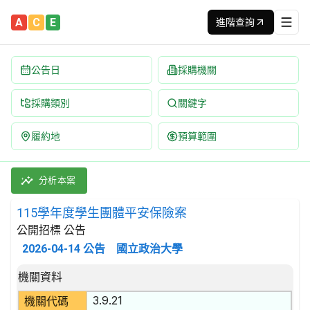
A
C
E
進階查詢
公告日
採購機關
採購類別
關鍵字
履約地
預算範圍
115學年度學生團體平安保險案 招標公告 | 案號：115000684
採購類別：勞務類 保險(包括再保險)及退休基金服務，不包括強制性
分析本案
115學年度學生團體平安保險案
公開招標 公告
2026-04-14
公告
國立政治大學
招標公告詳細內容
機關資料
3.9.21
機關代碼