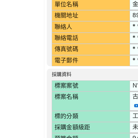
單位名稱
8
機關地址
* 
聯絡人
* 
聯絡電話
* 
傳真號碼
* 
電子郵件
採購資料
N
標案案號
標案名稱
工
標的分類
採購金額級距