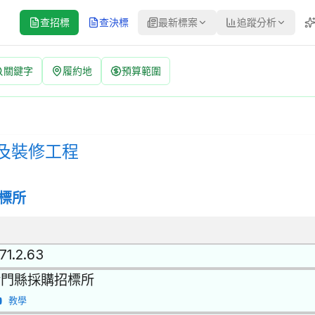
查招標
查決標
最新標案
追蹤分析
關鍵字
履約地
預算範圍
 案號：N115320210015 | 公開招標 公告
公開招標 | 決標方式：最低標 | 資料來源：台灣政府電子採購網（公共工
及裝修工程
標所
71.2.63
金門縣採購招標所
教學