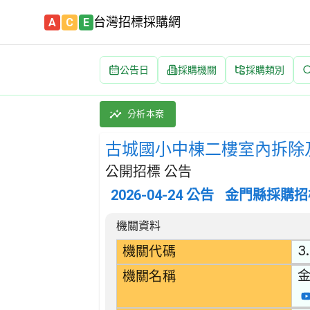
台灣招標採購網
A
C
E
公告日
採購機關
採購類別
古城國小中棟二樓室內拆除及裝修工程 招標公告 |
採購類別：工程類 其他裝修工程 | 招標方式：
分析本案
古城國小中棟二樓室內拆除
公開招標 公告
2026-04-24
公告
金門縣採購招
招標公告詳細內容
機關資料
3.
機關代碼
機關名稱