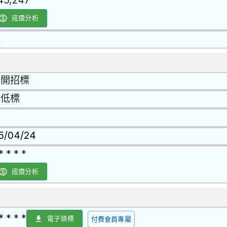
45,247
底價分析
是
公開招標
最低標
15/04/24
* * * *
底價分析
* * * *
電子領標
付費會員專屬