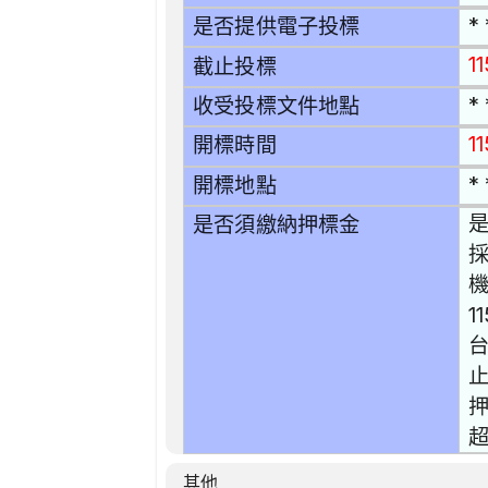
* 
是否提供電子投標
1
截止投標
* 
收受投標文件地點
11
開標時間
* 
開標地點
是
是否須繳納押標金
1
止
押
超
其他