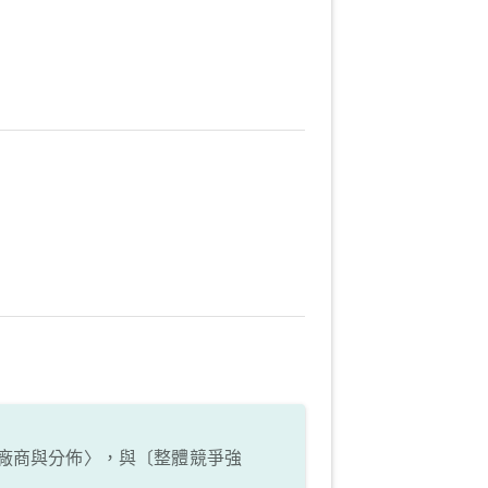
廠商與分佈〉，與〔整體競爭強