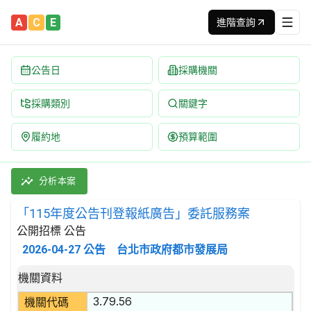
A
C
E
進階查詢
公告日
採購機關
採購類別
關鍵字
履約地
預算範圍
「115年度公告刊登報紙廣告」委託服務案 招標公告 | 案號：1153
採購類別：勞務類 廣告服務 | 招標方式：公開招標 | 決標方式：最
分析本案
「115年度公告刊登報紙廣告」委託服務案
公開招標 公告
2026-04-27
公告
台北市政府都市發展局
招標公告詳細內容
機關資料
3.79.56
機關代碼