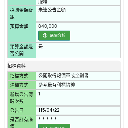
服務
未達公告金額
採購金額級
距
840,000
預算金額
底價分析
是
預算金額是
否公開
招標資料
公開取得報價單或企劃書
招標方式
參考最有利標精神
決標方式
1
新增公告傳
輸次數
115/04/22
公告日
* * * * *
是否訂有底
價