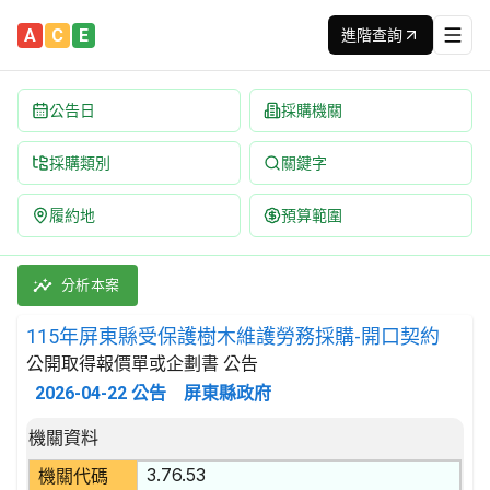
A
C
E
進階查詢
公告日
採購機關
採購類別
關鍵字
履約地
預算範圍
115年屏東縣受保護樹木維護勞務採購-開口契約 招標公告 | 案號：
採購類別：勞務類 附帶於農、牧、林之服務 | 招標方式：公開取得
分析本案
115年屏東縣受保護樹木維護勞務採購-開口契約
公開取得報價單或企劃書 公告
2026-04-22
公告
屏東縣政府
招標公告詳細內容
機關資料
3.76.53
機關代碼