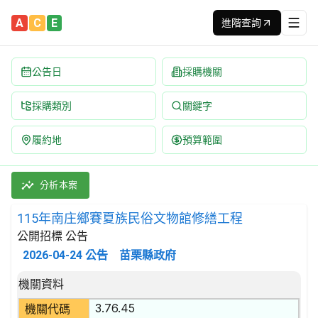
A
C
E
進階查詢
公告日
採購機關
採購類別
關鍵字
履約地
預算範圍
115年南庄鄉賽夏族民俗文物館修繕工程 招標公告 | 案號：1150
採購類別：工程類 其他用途建築工程 | 招標方式：公開招標 | 決
分析本案
115年南庄鄉賽夏族民俗文物館修繕工程
公開招標 公告
2026-04-24
公告
苗栗縣政府
招標公告詳細內容
機關資料
3.76.45
機關代碼