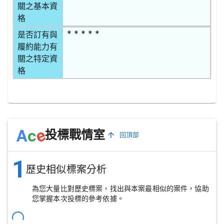
關之基本資
格
* * * * *
是否訂有與
履約能力有
關之特定資
格
e
A
c
投標戰情室
回頂部
1
歷史相似標案分析
為您大量比對歷史標案，找出與本案最相似的案件，協助
您掌握本次投標的參考依據。