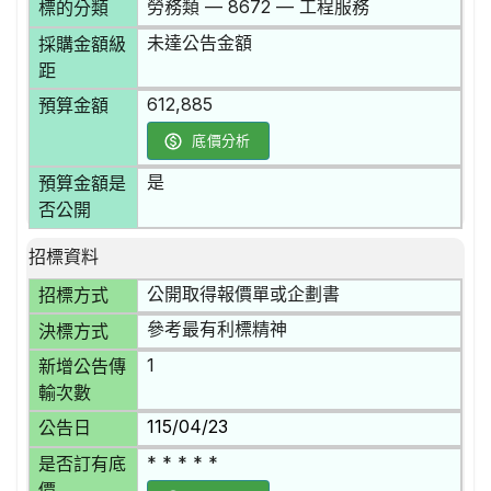
勞務類 — 8672 — 工程服務
標的分類
未達公告金額
採購金額級
距
612,885
預算金額
底價分析
是
預算金額是
否公開
招標資料
公開取得報價單或企劃書
招標方式
參考最有利標精神
決標方式
1
新增公告傳
輸次數
115/04/23
公告日
* * * * *
是否訂有底
價