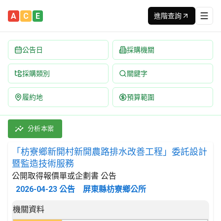
A
C
E
進階查詢
公告日
採購機關
採購類別
關鍵字
履約地
預算範圍
「枋寮鄉新開村新開農路排水改善工程」委託設計暨監造技術服務 招
採購類別：勞務類 工程服務 | 招標方式：公開取得報價單或企劃書 
分析本案
「枋寮鄉新開村新開農路排水改善工程」委託設計
暨監造技術服務
公開取得報價單或企劃書 公告
2026-04-23
公告
屏東縣枋寮鄉公所
招標公告詳細內容
機關資料