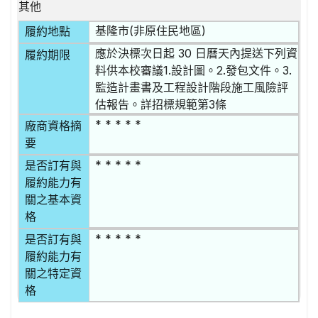
其他
基隆市(非原住民地區)
履約地點
應於決標次日起 30 日曆天內提送下列資
履約期限
料供本校審議1.設計圖。2.發包文件。3.
監造計畫書及工程設計階段施工風險評
估報告。詳招標規範第3條
* * * * *
廠商資格摘
要
* * * * *
是否訂有與
履約能力有
關之基本資
格
* * * * *
是否訂有與
履約能力有
關之特定資
格