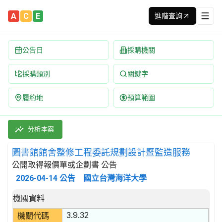
A
C
E
進階查詢
公告日
採購機關
採購類別
關鍵字
履約地
預算範圍
圖書館館舍整修工程委託規劃設計暨監造服務 招標公告 | 案號：
採購類別：勞務類 建築服務 | 招標方式：公開取得報價單或企劃書 
分析本案
圖書館館舍整修工程委託規劃設計暨監造服務
公開取得報價單或企劃書 公告
2026-04-14
公告
國立台灣海洋大學
招標公告詳細內容
機關資料
3.9.32
機關代碼