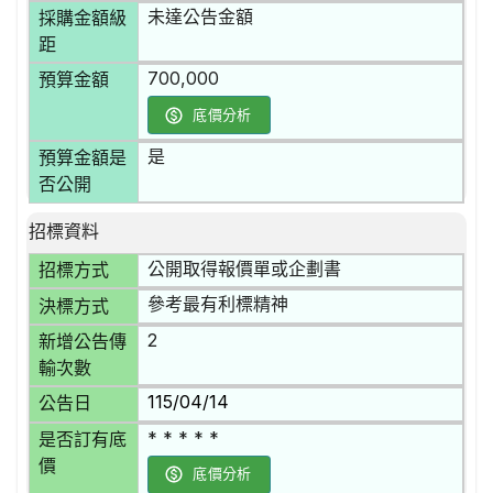
未達公告金額
採購金額級
距
700,000
預算金額
底價分析
是
預算金額是
否公開
招標資料
公開取得報價單或企劃書
招標方式
參考最有利標精神
決標方式
2
新增公告傳
輸次數
115/04/14
公告日
* * * * *
是否訂有底
價
底價分析