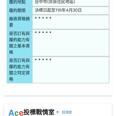
台中市(非原住民地區)
履約地點
決標日起至116年4月30日
履約期限
* * * * *
廠商資格摘
要
* * * * *
是否訂有與
履約能力有
關之基本資
格
* * * * *
是否訂有與
履約能力有
關之特定資
格
e
A
c
投標戰情室
回頂部