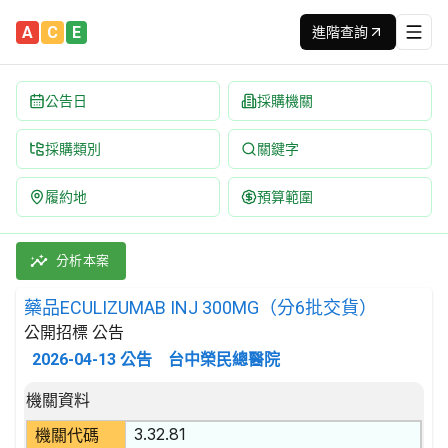
A
C
E
進階查詢
公告日
採購機關
採購類別
關鍵字
履約地
預算範圍
藥品ECULIZUMAB INJ 300MG（分6批交貨） 招標公告 | 案
採購類別：財物類 醫藥產品 | 招標方式：公開招標 | 決標方式：最
分析本案
藥品ECULIZUMAB INJ 300MG（分6批交貨）
公開招標 公告
2026-04-13
公告
台中榮民總醫院
招標公告詳細內容
機關資料
3.32.81
機關代碼