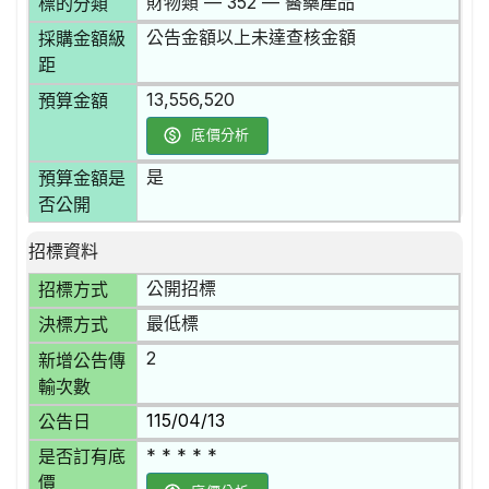
財物類 — 352 — 醫藥產品
標的分類
公告金額以上未達查核金額
採購金額級
距
13,556,520
預算金額
底價分析
是
預算金額是
否公開
招標資料
公開招標
招標方式
最低標
決標方式
2
新增公告傳
輸次數
115/04/13
公告日
* * * * *
是否訂有底
價