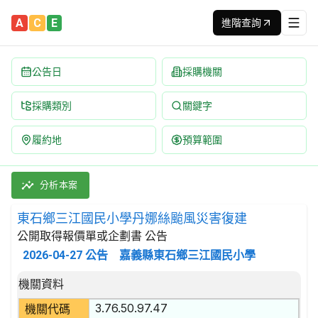
A
C
E
進階查詢
公告日
採購機關
採購類別
關鍵字
履約地
預算範圍
東石鄉三江國民小學丹娜絲颱風災害復建 招標公告 | 案號：sjps
採購類別：工程類 教育用建築工程 | 招標方式：公開取得報價單或企
分析本案
東石鄉三江國民小學丹娜絲颱風災害復建
公開取得報價單或企劃書 公告
2026-04-27
公告
嘉義縣東石鄉三江國民小學
招標公告詳細內容
機關資料
3.76.50.97.47
機關代碼