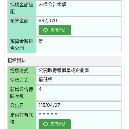
未達公告金額
採購金額級
距
992,070
預算金額
底價分析
是
預算金額是
否公開
招標資料
公開取得報價單或企劃書
招標方式
最低標
決標方式
4
新增公告傳
輸次數
115/04/27
公告日
* * * * *
是否訂有底
價
底價分析