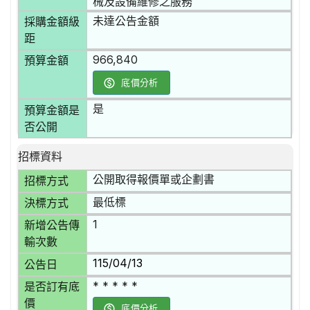
械及設備維修之服務
未達公告金額
採購金額級
距
966,840
預算金額
底價分析
是
預算金額是
否公開
招標資料
公開取得報價單或企劃書
招標方式
最低標
決標方式
1
新增公告傳
輸次數
115/04/13
公告日
* * * * *
是否訂有底
價
底價分析