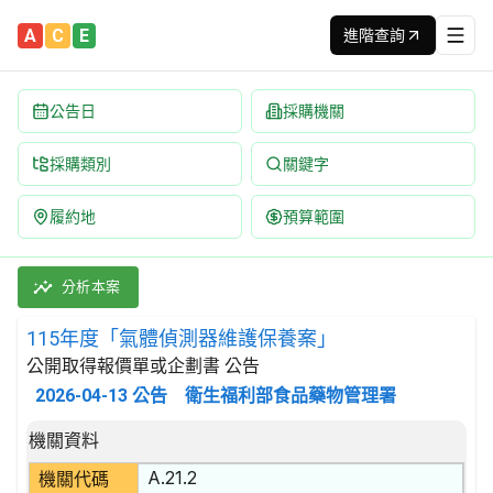
A
C
E
進階查詢
公告日
採購機關
採購類別
關鍵字
履約地
預算範圍
115年度「氣體偵測器維護保養案」 招標公告 | 案號：115TFD
採購類別：勞務類 附帶於金屬產品、機械及設備維修之服務 | 招標
分析本案
115年度「氣體偵測器維護保養案」
公開取得報價單或企劃書 公告
2026-04-13
公告
衛生福利部食品藥物管理署
招標公告詳細內容
機關資料
A.21.2
機關代碼