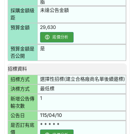
脂
未達公告金額
採購金額級
距
29,630
預算金額
底價分析
是
預算金額是
否公開
招標資料
選擇性招標(建立合格廠商名單後續邀標)
招標方式
最低標
決標方式
1
新增公告傳
輸次數
115/04/10
公告日
* * * * *
是否訂有底
價