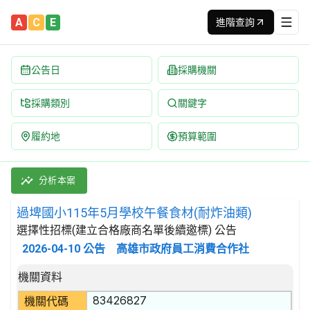
A
C
E
進階查詢
公告日
採購機關
採購類別
關鍵字
履約地
預算範圍
過埤國小115年5月學校午餐食材(耐炸油類) 招標公告 | 案號：F1
採購類別：財物類 肉類,魚,果實,蔬菜,及油脂 | 招標方式：選擇
分析本案
過埤國小115年5月學校午餐食材(耐炸油類)
選擇性招標(建立合格廠商名單後續邀標) 公告
2026-04-10
公告
高雄市政府員工消費合作社
招標公告詳細內容
機關資料
83426827
機關代碼