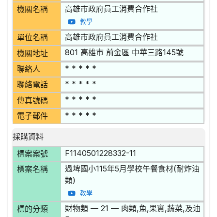
高雄市政府員工消費合作社
機關名稱
教學
高雄市政府員工消費合作社
單位名稱
801 高雄市 前金區 中華三路145號
機關地址
* * * * *
聯絡人
* * * * *
聯絡電話
* * * * *
傳真號碼
* * * * *
電子郵件
採購資料
F1140501228332-11
標案案號
過埤國小115年5月學校午餐食材(耐炸油
標案名稱
類)
教學
財物類 — 21 — 肉類,魚,果實,蔬菜,及油
標的分類