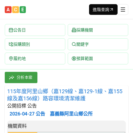
A
C
E
進階查詢
公告日
採購機關
採購類別
關鍵字
履約地
預算範圍
115年度阿里山鄉（嘉129線、嘉129-1線、嘉155線及嘉156線
採購類別：工程類 其他土木工程 | 招標方式：公開招標 | 決標方式
分析本案
115年度阿里山鄉（嘉129線、嘉129-1線、嘉155
線及嘉156線）路容環境清潔維護
公開招標 公告
2026-04-27
公告
嘉義縣阿里山鄉公所
招標公告詳細內容
機關資料