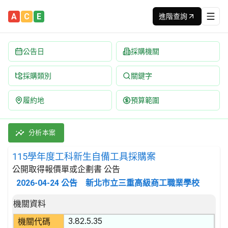
A
C
E
進階查詢
公告日
採購機關
採購類別
關鍵字
履約地
預算範圍
115學年度工科新生自備工具採購案 招標公告 | 案號：A1151
採購類別：財物類 工具機,其零件及附件 | 招標方式：公開取得報價
分析本案
115學年度工科新生自備工具採購案
公開取得報價單或企劃書 公告
2026-04-24
公告
新北市立三重高級商工職業學校
招標公告詳細內容
機關資料
3.82.5.35
機關代碼