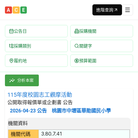
A
C
E
進階查詢
公告日
採購機關
採購類別
關鍵字
履約地
預算範圍
115年度校園志工觀摩活動 招標公告 | 案號：114017 | 公
採購類別：勞務類 教育服務 | 招標方式：公開取得報價單或企劃書 
分析本案
115年度校園志工觀摩活動
公開取得報價單或企劃書 公告
2026-04-23
公告
桃園市中壢區華勛國民小學
招標公告詳細內容
機關資料
3.80.7.41
機關代碼