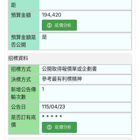
距
194,420
預算金額
底價分析
是
預算金額是
否公開
招標資料
公開取得報價單或企劃書
招標方式
參考最有利標精神
決標方式
1
新增公告傳
輸次數
115/04/23
公告日
* * * * *
是否訂有底
價
底價分析