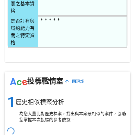
關之基本資
格
* * * * *
是否訂有與
履約能力有
關之特定資
格
e
A
c
投標戰情室
回頂部
1
歷史相似標案分析
為您大量比對歷史標案，找出與本案最相似的案件，協助
您掌握本次投標的參考依據。