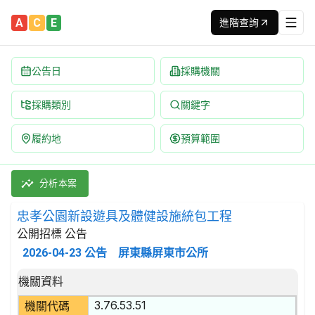
A
C
E
進階查詢
公告日
採購機關
採購類別
關鍵字
履約地
預算範圍
忠孝公園新設遊具及體健設施統包工程 招標公告 | 案號：11520
採購類別：工程類 運動及娛樂工程 | 招標方式：公開招標 | 決標
分析本案
忠孝公園新設遊具及體健設施統包工程
公開招標 公告
2026-04-23
公告
屏東縣屏東市公所
招標公告詳細內容
機關資料
3.76.53.51
機關代碼