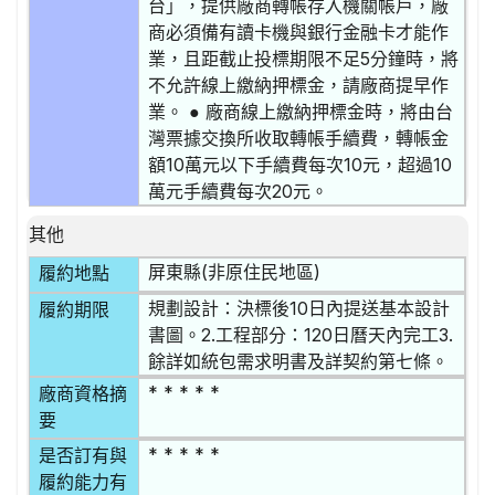
台」，提供廠商轉帳存入機關帳戶，廠
商必須備有讀卡機與銀行金融卡才能作
業，且距截止投標期限不足5分鐘時，將
不允許線上繳納押標金，請廠商提早作
業。 ● 廠商線上繳納押標金時，將由台
灣票據交換所收取轉帳手續費，轉帳金
額10萬元以下手續費每次10元，超過10
萬元手續費每次20元。
其他
屏東縣(非原住民地區)
履約地點
規劃設計：決標後10日內提送基本設計
履約期限
書圖。2.工程部分：120日曆天內完工3.
餘詳如統包需求明書及詳契約第七條。
* * * * *
廠商資格摘
要
* * * * *
是否訂有與
履約能力有