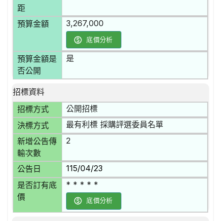
距
3,267,000
預算金額
底價分析
是
預算金額是
否公開
招標資料
公開招標
招標方式
最有利標 採購評選委員名單
決標方式
2
新增公告傳
輸次數
115/04/23
公告日
* * * * *
是否訂有底
價
底價分析