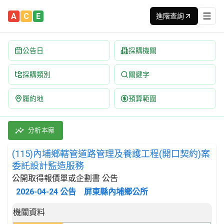
A
C
E
進階查詢
公告日
採購機關
採購類別
關鍵字
履約地
預算範圍
(115)內埔鄉轄管道路管理及養護工程(開口契約)案委託設計監造服
採購類別：勞務類 工程服務 | 招標方式：公開取得報價單或企劃書 
分析本案
(115)內埔鄉轄管道路管理及養護工程(開口契約)案
委託設計監造服務
公開取得報價單或企劃書 公告
2026-04-24
公告
屏東縣內埔鄉公所
招標公告詳細內容
機關資料