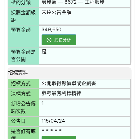
勞務類 — 8672 — 工程服務
標的分類
未達公告金額
採購金額級
距
349,650
預算金額
底價分析
是
預算金額是
否公開
招標資料
公開取得報價單或企劃書
招標方式
參考最有利標精神
決標方式
1
新增公告傳
輸次數
115/04/24
公告日
* * * * *
是否訂有底
價