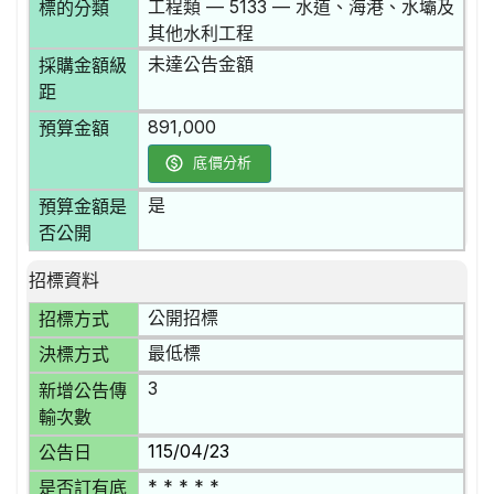
工程類 — 5133 — 水道、海港、水壩及
標的分類
其他水利工程
未達公告金額
採購金額級
距
891,000
預算金額
底價分析
是
預算金額是
否公開
招標資料
公開招標
招標方式
最低標
決標方式
3
新增公告傳
輸次數
115/04/23
公告日
* * * * *
是否訂有底