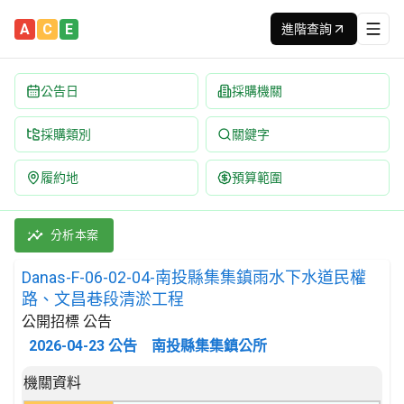
A
C
E
進階查詢
公告日
採購機關
採購類別
關鍵字
履約地
預算範圍
Danas-F-06-02-04-南投縣集集鎮雨水下水道民權路、文昌巷
採購類別：工程類 水道、海港、水壩及其他水利工程 | 招標方式：公
分析本案
Danas-F-06-02-04-南投縣集集鎮雨水下水道民權
路、文昌巷段清淤工程
公開招標 公告
2026-04-23
公告
南投縣集集鎮公所
招標公告詳細內容
機關資料