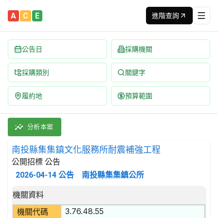
A
C
E
進階查詢
公告日
採購機關
採購類別
關鍵字
履約地
預算範圍
南投縣集集鎮文化服務所耐震補強工程 招標公告 | 案號：115-2
採購類別：工程類 其他用途建築工程 | 招標方式：公開招標 | 決
分析本案
南投縣集集鎮文化服務所耐震補強工程
公開招標 公告
2026-04-14
公告
南投縣集集鎮公所
招標公告詳細內容
機關資料
3.76.48.55
機關代碼