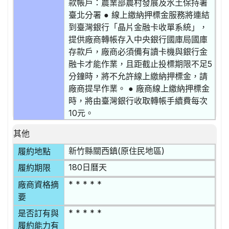
款帳戶：農業部農村發展及水土保持署
臺北分署 ● 線上繳納押標金服務將連結
到臺灣銀行「晶片金融卡收單系統」，
提供廠商轉帳存入中央銀行國庫局國庫
存款戶，廠商必須備有讀卡機與銀行金
融卡才能作業，且距截止投標期限不足5
分鐘時，將不允許線上繳納押標金，請
廠商提早作業。 ● 廠商線上繳納押標金
時，將由臺灣銀行收取轉帳手續費每次
10元。
其他
新竹縣關西鎮(原住民地區)
履約地點
180日曆天
履約期限
* * * * *
廠商資格摘
要
* * * * *
是否訂有與
履約能力有