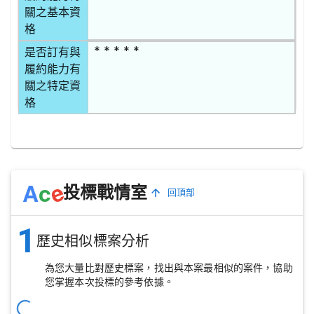
關之基本資
格
* * * * *
是否訂有與
履約能力有
關之特定資
格
e
A
c
投標戰情室
回頂部
1
歷史相似標案分析
為您大量比對歷史標案，找出與本案最相似的案件，協助
您掌握本次投標的參考依據。