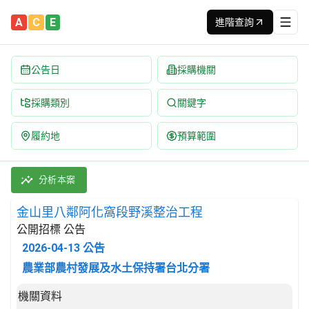
A
C
E
進階查詢
公告日
採購機關
採購類別
關鍵字
履約地
預算範圍
金山里八鄰阿化窩段野溪整治工程 招標公告 | 案號：114-ADE-22
採購類別：工程類 水道、海港、水壩及其他水利工程 | 招標方式：公
分析本案
金山里八鄰阿化窩段野溪整治工程
公開招標 公告
2026-04-13
公告
農業部農村發展及水土保持署台北分署
招標公告詳細內容
機關資料