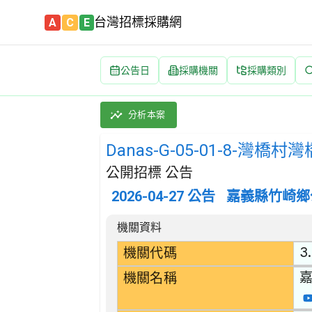
台灣招標採購網
A
C
E
公告日
採購機關
採購類別
Danas-G-05-01-8-灣橋村灣橋生態步道災
採購類別：工程類 其他土木工程 | 招標方式：
分析本案
Danas-G-05-01-8-灣
公開招標 公告
2026-04-27
公告
嘉義縣竹崎鄉
招標公告詳細內容
機關資料
3
機關代碼
機關名稱