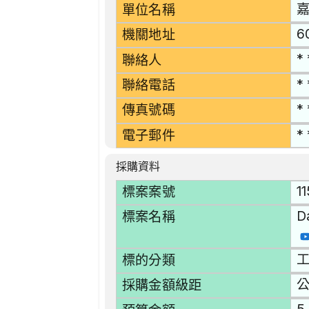
單位名稱
6
機關地址
* 
聯絡人
* 
聯絡電話
* 
傳真號碼
* 
電子郵件
採購資料
1
標案案號
D
標案名稱
工
標的分類
採購金額級距