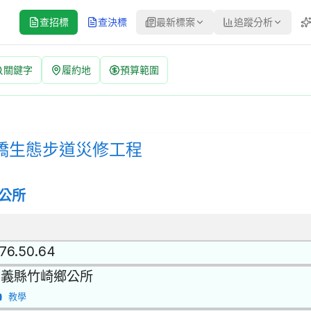
查招標
查決標
最新標案
追蹤分析
關鍵字
履約地
預算範圍
修工程 招標公告 | 案號：11505497 | 公開招標 公告
公開招標 | 決標方式：最低標 | 資料來源：台灣政府電子採購網（公共工
橋村灣橋生態步道災修工程
公所
.76.50.64
嘉義縣竹崎鄉公所
教學