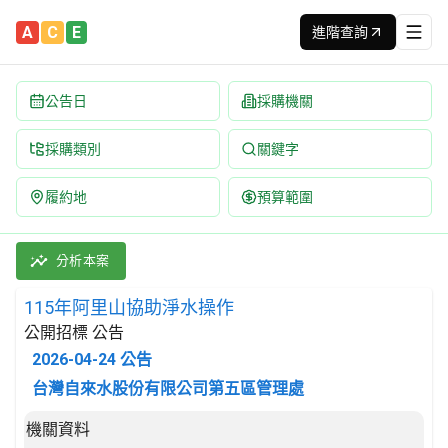
A
C
E
進階查詢
公告日
採購機關
採購類別
關鍵字
履約地
預算範圍
115年阿里山協助淨水操作 招標公告 | 案號：W5-15-0544-0
採購類別：勞務類 污水及垃圾處理、公共衛生及其他環保服務 | 招
分析本案
115年阿里山協助淨水操作
公開招標 公告
2026-04-24
公告
台灣自來水股份有限公司第五區管理處
招標公告詳細內容
機關資料