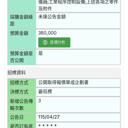
儀器;工業程序控制設備;上述各項之零件
及附件
未達公告金額
採購金額級
距
380,000
預算金額
底價分析
是
預算金額是
否公開
招標資料
公開取得報價單或企劃書
招標方式
最低標
決標方式
3
新增公告傳
輸次數
115/04/27
公告日
* * * * *
是否訂有底