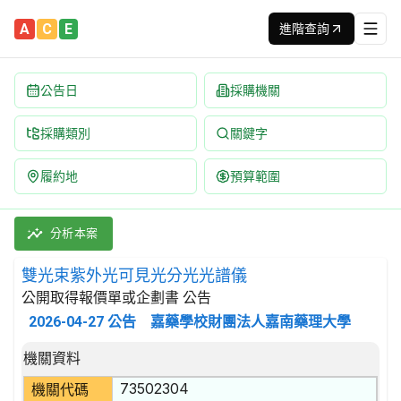
A
C
E
進階查詢
公告日
採購機關
採購類別
關鍵字
履約地
預算範圍
雙光束紫外光可見光分光光譜儀 招標公告 | 案號：1150324-12
採購類別：財物類 做為測量、檢查、航行及其他目的用之儀器和裝置
分析本案
雙光束紫外光可見光分光光譜儀
公開取得報價單或企劃書 公告
2026-04-27
公告
嘉藥學校財團法人嘉南藥理大學
招標公告詳細內容
機關資料
73502304
機關代碼