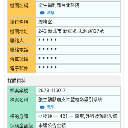
衛生福利部台北醫院
機關名稱
教學
總務室
單位名稱
242 新北市 新莊區 思源路127號
機關地址
* * * * *
聯絡人
* * * * *
聯絡電話
* * * * *
傳真號碼
* * * * *
電子郵件
採購資料
2878-115017
標案案號
腹主動脈瘤支架暨輸送導引系統
標案名稱
教學
財物類 — 481 — 醫療,外科及矯形設備
標的分類
未達公告金額
採購金額級