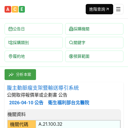
A
C
E
進階查詢
公告日
採購機關
採購類別
關鍵字
履約地
預算範圍
腹主動脈瘤支架暨輸送導引系統 招標公告 | 案號：2878-115
採購類別：財物類 醫療,外科及矯形設備 | 招標方式：公開取得報價
分析本案
腹主動脈瘤支架暨輸送導引系統
公開取得報價單或企劃書 公告
2026-04-10
公告
衛生福利部台北醫院
招標公告詳細內容
機關資料
A.21.100.32
機關代碼