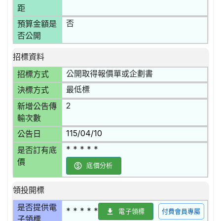
距
否
預算金額是
否公開
招標資料
公開取得報價單或企劃書
招標方式
最低標
決標方式
2
新增公告傳
輸次數
115/04/10
公告日
* * * * *
是否訂有底
價
底價分析
領投開標
是否提供電
* * * * *
電子領標
付費會員專屬
子領標