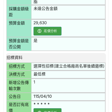
脂
未達公告金額
採購金額級
距
29,630
預算金額
底價分析
是
預算金額是
否公開
招標資料
選擇性招標(建立合格廠商名單後續邀標)
招標方式
最低標
決標方式
1
新增公告傳
輸次數
115/04/10
公告日
* * * * *
是否訂有底
價