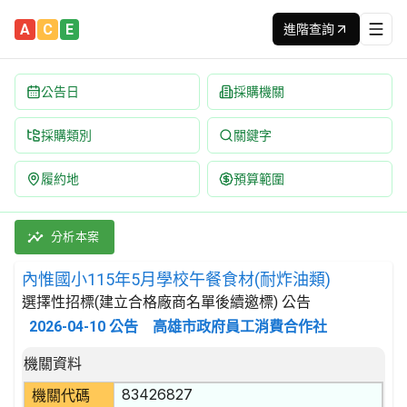
A
C
E
進階查詢
公告日
採購機關
採購類別
關鍵字
履約地
預算範圍
內惟國小115年5月學校午餐食材(耐炸油類) 招標公告 | 案號：F1
採購類別：財物類 肉類,魚,果實,蔬菜,及油脂 | 招標方式：選擇
分析本案
內惟國小115年5月學校午餐食材(耐炸油類)
選擇性招標(建立合格廠商名單後續邀標) 公告
2026-04-10
公告
高雄市政府員工消費合作社
招標公告詳細內容
機關資料
83426827
機關代碼