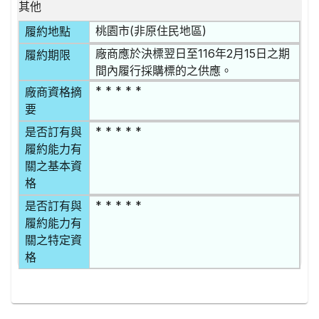
其他
桃園市(非原住民地區)
履約地點
廠商應於決標翌⽇⾄116年2⽉15⽇之期
履約期限
間內履⾏採購標的之供應。
* * * * *
廠商資格摘
要
* * * * *
是否訂有與
履約能力有
關之基本資
格
* * * * *
是否訂有與
履約能力有
關之特定資
格