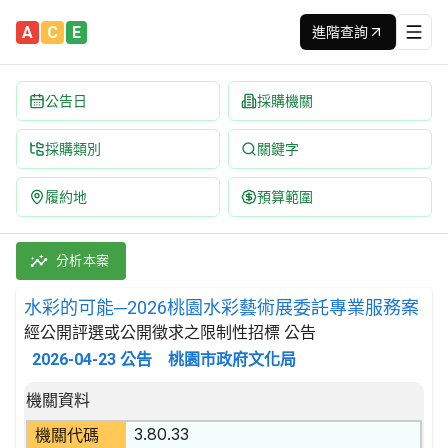
A
C
E
進階查詢
公告日
採購機關
採購類別
關鍵字
履約地
預算範圍
水彩的可能─2026桃園水彩藝術展委託專業服務案 招標公告 | 
採購類別：勞務類 娛樂,文化,體育服務 | 招標方式：經公開評選
分析本案
水彩的可能─2026桃園水彩藝術展委託專業服務案
經公開評選或公開徵求之限制性招標 公告
2026-04-23
公告
桃園市政府文化局
招標公告詳細內容
機關資料
3.80.33
機關代碼