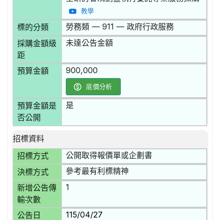
教學
勞務類 — 911 — 政府行政服務
標的分類
未達公告金額
採購金額級
距
900,000
預算金額
底價分析
是
預算金額是
否公開
招標資料
公開取得報價單或企劃書
招標方式
參考最有利標精神
決標方式
1
新增公告傳
輸次數
115/04/27
公告日