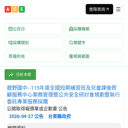
A
C
E
進階查詢
公告日
採購機關
採購類別
關鍵字
履約地
預算範圍
鹿野國中--115年度全國短期補習班及兒童課後照顧服務中心業務
採購類別：勞務類 政府行政服務 | 招標方式：公開取得報價單或企劃
分析本案
鹿野國中--115年度全國短期補習班及兒童課後照
顧服務中心業務管理暨公共安全研討會規劃暨執行
委託專業服務採購
公開取得報價單或企劃書 公告
2026-04-27
公告
台東縣政府
招標公告詳細內容