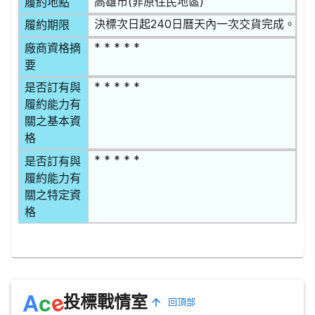
高雄市(非原住民地區)
履約地點
決標次日起240日曆天內一次交貨完成。
履約期限
* * * * *
廠商資格摘
要
* * * * *
是否訂有與
履約能力有
關之基本資
格
* * * * *
是否訂有與
履約能力有
關之特定資
格
e
A
c
投標戰情室
回頂部