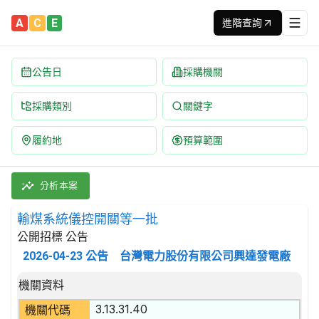
A
C
E
進階查詢
公告日
採購機關
採購類別
關鍵字
履約地
預算範圍
輸煤系統儀控開關等一批 招標公告 | 案號：3411500084 | 
採購類別：財物類 其他電力設備及零件 | 招標方式：公開招標 | 
分析本案
輸煤系統儀控開關等一批
公開招標 公告
2026-04-23
公告
台灣電力股份有限公司興達發電廠
招標公告詳細內容
機關資料
3.13.31.40
機關代碼