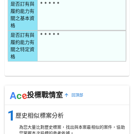
* * * * *
是否訂有與
履約能力有
關之基本資
格
* * * * *
是否訂有與
履約能力有
關之特定資
格
e
A
c
投標戰情室
回頂部
1
歷史相似標案分析
為您大量比對歷史標案，找出與本案最相似的案件，協助
您掌握本次投標的參考依據。