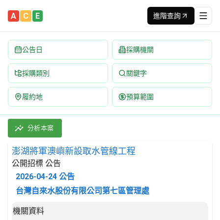
A
C
E
進階查詢
公告日
採購機關
採購類別
關鍵字
履約地
預算範圍
澎湖將軍澳嶼新設取水管線工程 招標公告 | 案號：WR-115-075
採購類別：工程類 地區性管線及電纜;輔助性工程 | 招標方式：公開
分析本案
澎湖將軍澳嶼新設取水管線工程
公開招標 公告
2026-04-24
公告
台灣自來水股份有限公司第七區管理處
招標公告詳細內容
機關資料