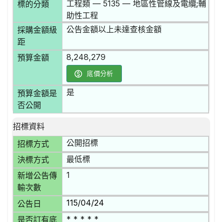
工程類 — 5135 — 地區性管線及電纜;輔
標的分類
助性工程
公告金額以上未達查核金額
採購金額級
距
8,248,279
預算金額
底價分析
是
預算金額是
否公開
招標資料
公開招標
招標方式
最低標
決標方式
1
新增公告傳
輸次數
115/04/24
公告日
* * * * *
是否訂有底