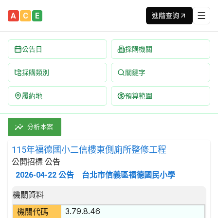
A
C
E
進階查詢
公告日
採購機關
採購類別
關鍵字
履約地
預算範圍
115年福德國小二信樓東側廁所整修工程 招標公告 | 案號：1150
採購類別：工程類 室內裝潢工程 | 招標方式：公開招標 | 決標方
分析本案
115年福德國小二信樓東側廁所整修工程
公開招標 公告
2026-04-22
公告
台北市信義區福德國民小學
招標公告詳細內容
機關資料
3.79.8.46
機關代碼