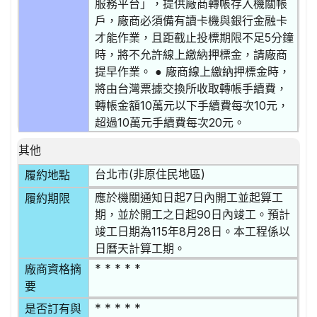
服務平台」，提供廠商轉帳存入機關帳
戶，廠商必須備有讀卡機與銀行金融卡
才能作業，且距截止投標期限不足5分鐘
時，將不允許線上繳納押標金，請廠商
提早作業。 ● 廠商線上繳納押標金時，
將由台灣票據交換所收取轉帳手續費，
轉帳金額10萬元以下手續費每次10元，
超過10萬元手續費每次20元。
其他
台北市(非原住民地區)
履約地點
應於機關通知日起7日內開工並起算工
履約期限
期，並於開工之日起90日內竣工。預計
竣工日期為115年8月28日。本工程係以
日曆天計算工期。
* * * * *
廠商資格摘
要
* * * * *
是否訂有與