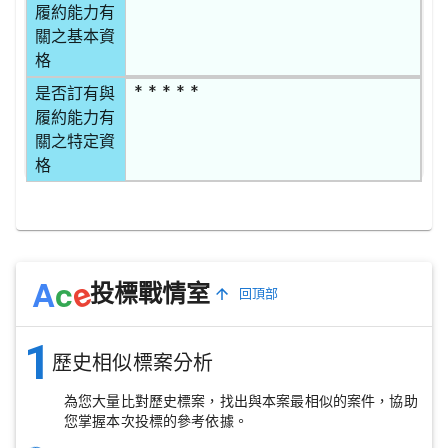
履約能力有
關之基本資
格
* * * * *
是否訂有與
履約能力有
關之特定資
格
e
A
c
投標戰情室
回頂部
1
歷史相似標案分析
為您大量比對歷史標案，找出與本案最相似的案件，協助
您掌握本次投標的參考依據。