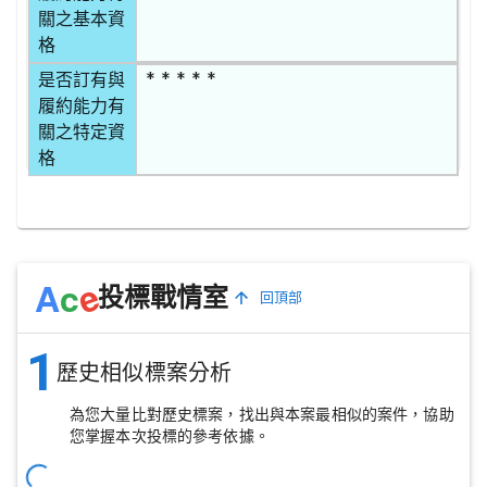
關之基本資
格
* * * * *
是否訂有與
履約能力有
關之特定資
格
e
A
c
投標戰情室
回頂部
1
歷史相似標案分析
為您大量比對歷史標案，找出與本案最相似的案件，協助
您掌握本次投標的參考依據。