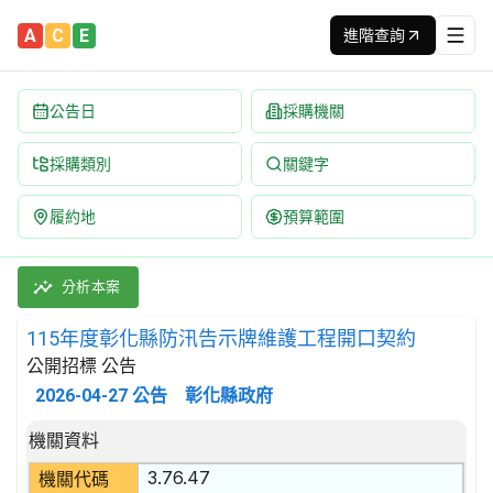
A
C
E
進階查詢
公告日
採購機關
採購類別
關鍵字
履約地
預算範圍
115年度彰化縣防汛告示牌維護工程開口契約 招標公告 | 案號：115-
採購類別：工程類 其他土木工程 | 招標方式：公開招標 | 決標方式
分析本案
115年度彰化縣防汛告示牌維護工程開口契約
公開招標 公告
2026-04-27
公告
彰化縣政府
招標公告詳細內容
機關資料
3.76.47
機關代碼