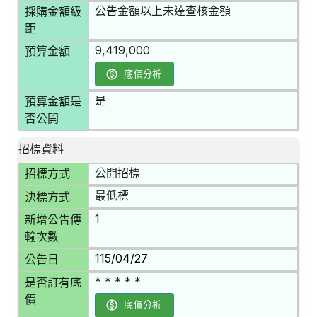
公告金額以上未達查核金額
採購金額級
距
9,419,000
預算金額
底價分析
是
預算金額是
否公開
招標資料
公開招標
招標方式
最低標
決標方式
1
新增公告傳
輸次數
115/04/27
公告日
* * * * *
是否訂有底
價
底價分析