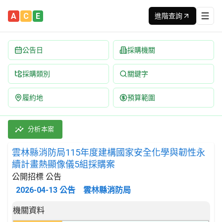
A
C
E
進階查詢
公告日
採購機關
採購類別
關鍵字
履約地
預算範圍
雲林縣消防局115年度建構國家安全化學與韌性永續計畫熱顯像儀5組
採購類別：財物類 光學儀器,攝影設備及其零件與附件 | 招標方式：
分析本案
雲林縣消防局115年度建構國家安全化學與韌性永
續計畫熱顯像儀5組採購案
公開招標 公告
2026-04-13
公告
雲林縣消防局
招標公告詳細內容
機關資料