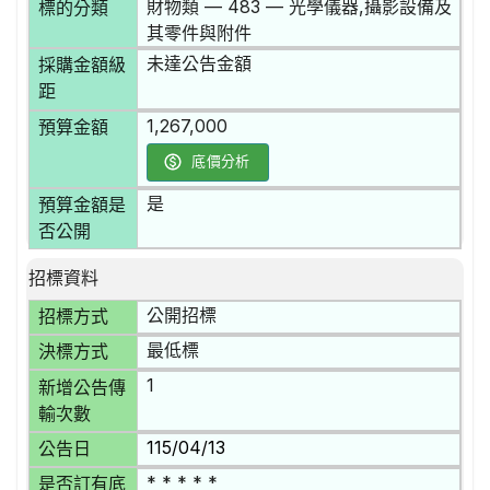
財物類 — 483 — 光學儀器,攝影設備及
標的分類
其零件與附件
未達公告金額
採購金額級
距
1,267,000
預算金額
底價分析
是
預算金額是
否公開
招標資料
公開招標
招標方式
最低標
決標方式
1
新增公告傳
輸次數
115/04/13
公告日
* * * * *
是否訂有底