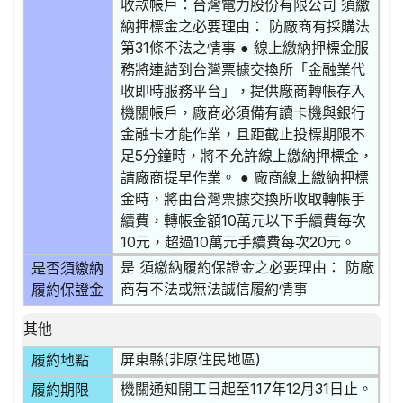
收款帳戶：台灣電力股份有限公司 須繳
納押標金之必要理由： 防廠商有採購法
第31條不法之情事 ● 線上繳納押標金服
務將連結到台灣票據交換所「金融業代
收即時服務平台」，提供廠商轉帳存入
機關帳戶，廠商必須備有讀卡機與銀行
金融卡才能作業，且距截止投標期限不
足5分鐘時，將不允許線上繳納押標金，
請廠商提早作業。 ● 廠商線上繳納押標
金時，將由台灣票據交換所收取轉帳手
續費，轉帳金額10萬元以下手續費每次
10元，超過10萬元手續費每次20元。
是 須繳納履約保證金之必要理由： 防廠
是否須繳納
商有不法或無法誠信履約情事
履約保證金
其他
屏東縣(非原住民地區)
履約地點
機關通知開工日起至117年12月31日止。
履約期限