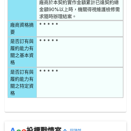
廠商於本契約實作金額累計已達契約總
金額90%以上時，機關得視維護檢修需
求隨時辦理結案。
* * * * *
廠商資格摘
要
* * * * *
是否訂有與
履約能力有
關之基本資
格
* * * * *
是否訂有與
履約能力有
關之特定資
格
e
A
c
投標戰情室
回頂部