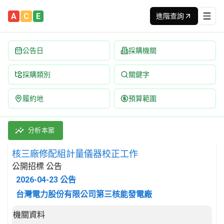
A
C
E
進階查詢
公告日
採購機關
採購類別
關鍵字
履約地
預算範圍
核三廠修配組計量儀器校正工作 招標公告 | 案號：352150902
採購類別：勞務類 附帶於金屬產品、機械及設備維修之服務 | 招標方
分析本案
核三廠修配組計量儀器校正工作
公開招標 公告
2026-04-23
公告
台灣電力股份有限公司第三核能發電廠
招標公告詳細內容
機關資料