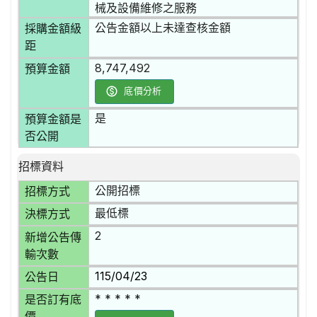
械及設備維修之服務
公告金額以上未達查核金額
採購金額級
距
8,747,492
預算金額
底價分析
是
預算金額是
否公開
招標資料
公開招標
招標方式
最低標
決標方式
2
新增公告傳
輸次數
115/04/23
公告日
* * * * *
是否訂有底
價