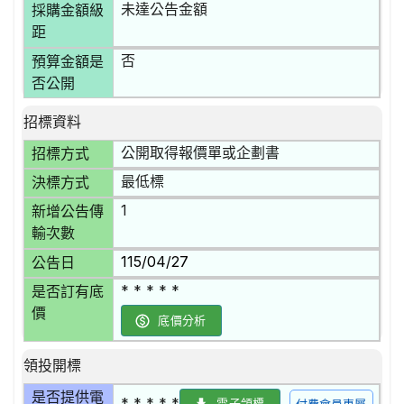
未達公告金額
採購金額級
距
否
預算金額是
否公開
招標資料
公開取得報價單或企劃書
招標方式
最低標
決標方式
1
新增公告傳
輸次數
115/04/27
公告日
* * * * *
是否訂有底
價
底價分析
領投開標
是否提供電
* * * * *
電子領標