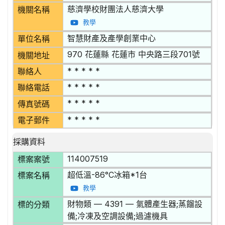
慈濟學校財團法人慈濟大學
機關名稱
教學
智慧財產及產學創業中心
單位名稱
970 花蓮縣 花蓮市 中央路三段701號
機關地址
* * * * *
聯絡人
* * * * *
聯絡電話
* * * * *
傳真號碼
* * * * *
電子郵件
採購資料
114007519
標案案號
超低溫-86°C冰箱*1台
標案名稱
教學
財物類 — 4391 — 氣體產生器;蒸餾設
標的分類
備;冷凍及空調設備;過濾機具