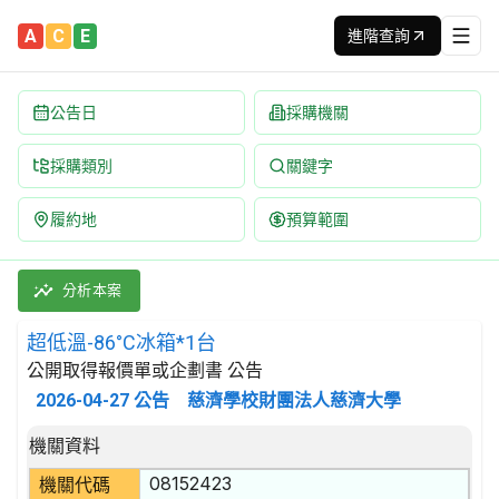
A
C
E
進階查詢
公告日
採購機關
採購類別
關鍵字
履約地
預算範圍
超低溫-86°C冰箱*1台 招標公告 | 案號：114007519 | 
採購類別：財物類 氣體產生器;蒸餾設備;冷凍及空調設備;過濾機具 
分析本案
超低溫-86°C冰箱*1台
公開取得報價單或企劃書 公告
2026-04-27
公告
慈濟學校財團法人慈濟大學
招標公告詳細內容
機關資料
08152423
機關代碼