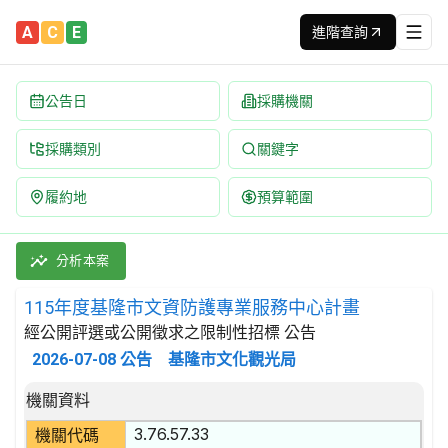
A
C
E
進階查詢
公告日
採購機關
採購類別
關鍵字
履約地
預算範圍
115年度基隆市文資防護專業服務中心計畫 招標公告 | 案號：1
採購類別：勞務類 娛樂,文化,體育服務 | 招標方式：經公開評選
分析本案
115年度基隆市文資防護專業服務中心計畫
經公開評選或公開徵求之限制性招標 公告
2026-07-08
公告
基隆市文化觀光局
招標公告詳細內容
機關資料
3.76.57.33
機關代碼