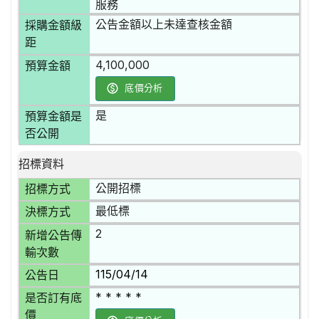
服務
公告金額以上未達查核金額
採購金額級
距
4,100,000
預算金額
底價分析
是
預算金額是
否公開
招標資料
公開招標
招標方式
最低標
決標方式
2
新增公告傳
輸次數
115/04/14
公告日
* * * * *
是否訂有底
價