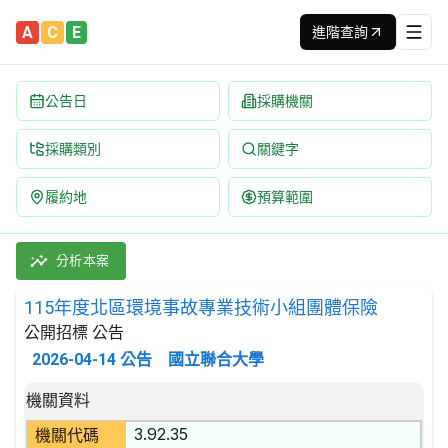
A
C
E
進階查詢
公告日
採購機關
採購類別
關鍵字
履約地
預算範圍
115年度北區環境事故專業技術小組團體保險 招標公告 | 案號：1
採購類別：勞務類 保險及退休基金輔助服務 | 招標方式：公開招標 
分析本案
115年度北區環境事故專業技術小組團體保險
公開招標 公告
2026-04-14
公告
國立聯合大學
招標公告詳細內容
機關資料
3.92.35
機關代碼