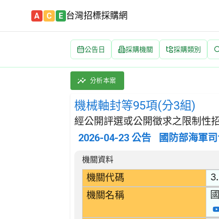
台灣招標採購網
A
C
E
公告日
採購機關
採購類別
機械軸封等95項(分3組) 招標公告 | 案號：
採購類別：財物類 軸承,齒輪,傳動裝置,驅動元
分析本案
機械軸封等95項(分3組)
經公開評選或公開徵求之限制性招
2026-04-23
公告
國防部海軍司
招標公告詳細內容
機關資料
3
機關代碼
機關名稱