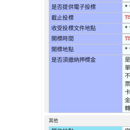
* 
是否提供電子投標
1
截止投標
* 
收受投標文件地點
1
開標時間
* 
開標地點
是
是否須繳納押標金
單
不
金
轉
其他