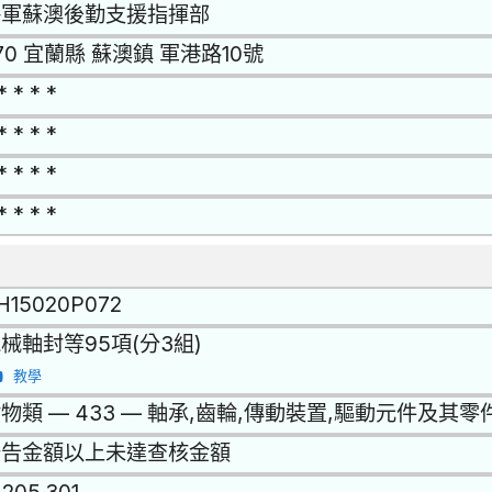
海軍蘇澳後勤支援指揮部
70 宜蘭縣 蘇澳鎮 軍港路10號
* * * *
* * * *
* * * *
* * * *
H15020P072
械軸封等95項(分3組)
教學
物類 — 433 — 軸承,齒輪,傳動裝置,驅動元件及其零
公告金額以上未達查核金額