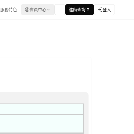
服務特色
會員中心
進階查詢
登入
方式：最低標 | 資料來源：台灣政府電子採購網（公共工程委員會） |