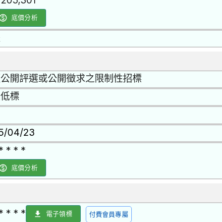
,205,301
底價分析
是
經公開評選或公開徵求之限制性招標
最低標
15/04/23
* * * *
底價分析
* * * *
電子領標
付費會員專屬