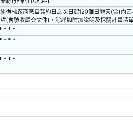
蘭縣(非原住民地區)
組得標廠商應自簽約日之次日起120個日曆天(含)內
貨(含驗收應交文件)，餘詳如附加說明及採購計畫清
* * * *
* * * *
* * * *