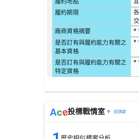
宜
履約地點
各
履約期限
交
* 
廠商資格摘要
* 
是否訂有與履約能力有關之
基本資格
* 
是否訂有與履約能力有關之
特定資格
e
A
c
投標戰情室
回頂部
1
歷史相似標案分析