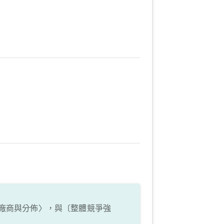
廠商與分佈〉，與〔整體競爭強