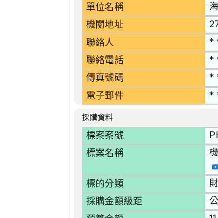
單位名稱
2
機關地址
* 
聯絡人
* 
聯絡電話
* 
傳真號碼
* 
電子郵件
採購資料
P
標案案號
機
標案名稱
財
標的分類
採購金額級距