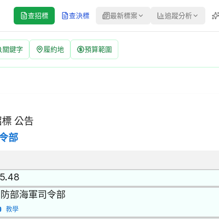
查招標
查決標
最新標案
追蹤分析
關鍵字
履約地
預算範圍
PH15020P072 | 經公開評選或公開徵求之限制性招標 公告
件及其零件 | 招標方式：經公開評選或公開徵求之限制性招標 | 決標
標 公告
令部
.5.48
國防部海軍司令部
教學