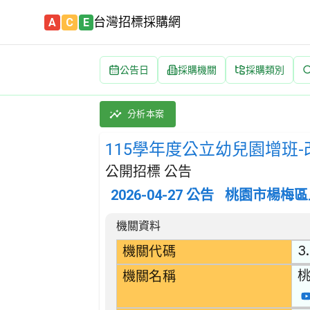
台灣招標採購網
A
C
E
公告日
採購機關
採購類別
115學年度公立幼兒園增班-改善基礎環境及教學
採購類別：工程類 其他裝修工程 | 招標方式：
分析本案
115學年度公立幼兒園增班
公開招標 公告
2026-04-27
公告
桃園市楊梅區
招標公告詳細內容
機關資料
3.
機關代碼
機關名稱