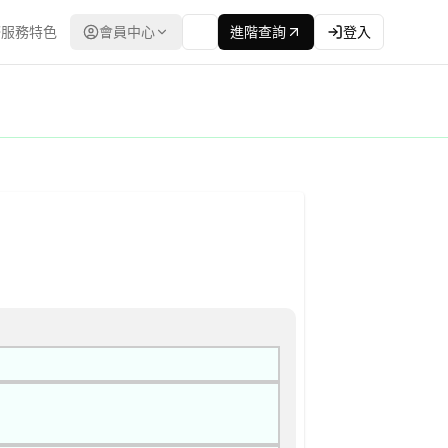
服務特色
會員中心
進階查詢
登入
政府電子採購網（公共工程委員會） | 更新時間：2026-04-27