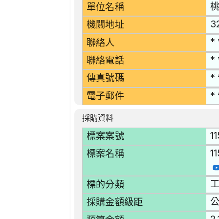
單位名稱
3
機關地址
* 
聯絡人
* 
聯絡電話
* 
傳真號碼
* 
電子郵件
採購資料
1
標案案號
1
標案名稱
工
標的分類
採購金額級距