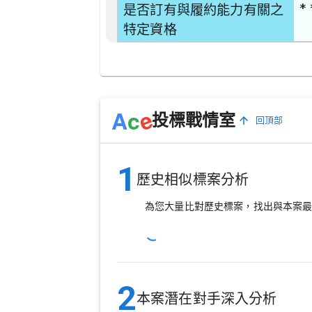
* 
是否訂有與履約能力有關之
特定資格
e
A
c
投標戰情室
回頂部
1
歷史相似標案分析
為您大量比對歷史標案，找出與本案
2
本案潛在對手深入分析