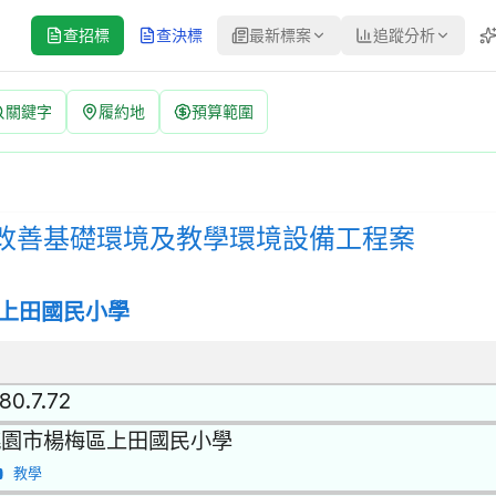
查招標
查決標
最新標案
追蹤分析
關鍵字
履約地
預算範圍
環境設備工程案 招標公告 | 案號：115A04 | 公開招標 公告
公開招標 | 決標方式：最有利標 採購評選委員名單 | 資料來源：台灣
-改善基礎環境及教學環境設備工程案
上田國民小學
80.7.72
桃園市楊梅區上田國民小學
教學