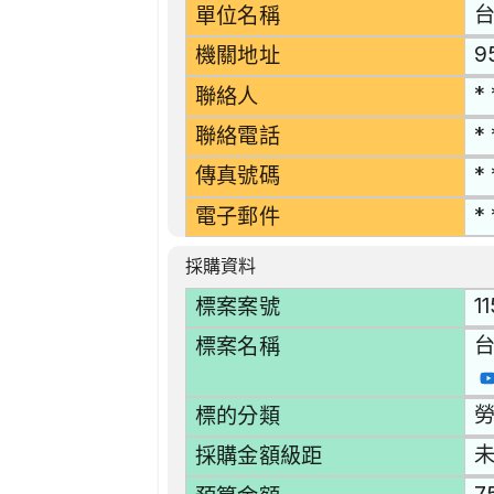
單位名稱
9
機關地址
* 
聯絡人
* 
聯絡電話
* 
傳真號碼
* 
電子郵件
採購資料
1
標案案號
台
標案名稱
勞
標的分類
採購金額級距