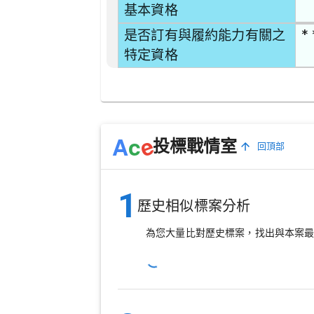
基本資格
* 
是否訂有與履約能力有關之
特定資格
e
A
c
投標戰情室
回頂部
1
歷史相似標案分析
為您大量比對歷史標案，找出與本案