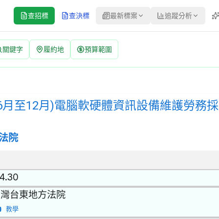
查招標
查決標
最新標案
追蹤分析
關鍵字
履約地
預算範圍
軟硬體資訊設備維護勞務採購 招標公告 | 案號：1150420 | 
公開取得報價單或企劃書 | 決標方式：參考最有利標精神 | 資料來源
(6月至12月)電腦軟硬體資訊設備維護勞務
法院
.4.30
台灣台東地方法院
教學