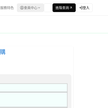
服務特色
會員中心
進階查詢
登入
公開取得報價單或企劃書 公告
：台灣政府電子採購網（公共工程委員會） | 更新時間：2026-04
採購