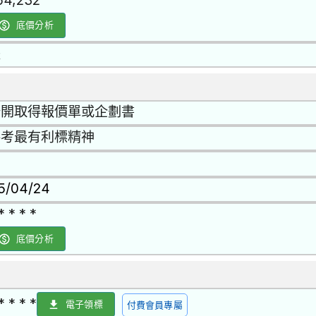
54,232
底價分析
是
公開取得報價單或企劃書
參考最有利標精神
15/04/24
* * * *
底價分析
* * * *
電子領標
付費會員專屬