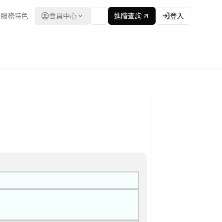
服務特色
會員中心
進階查詢
登入
低標 | 資料來源：台灣政府電子採購網（公共工程委員會） | 更新時