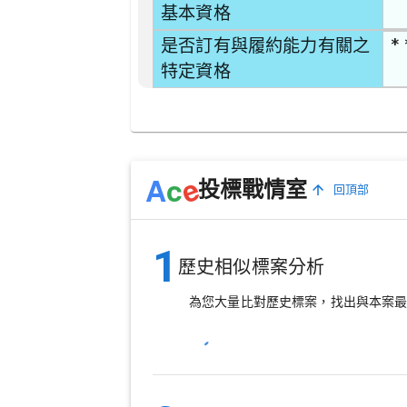
基本資格
* 
是否訂有與履約能力有關之
特定資格
e
A
c
投標戰情室
回頂部
1
歷史相似標案分析
為您大量比對歷史標案，找出與本案