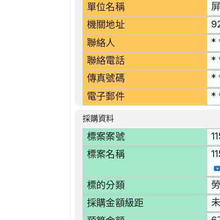
單位名稱
9
機關地址
* 
聯絡人
* 
聯絡電話
* 
傳真號碼
* 
電子郵件
採購資料
1
標案案號
1
標案名稱
勞
標的分類
採購金額級距