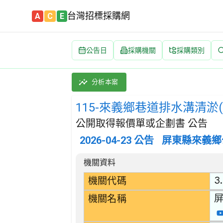
台灣招標採購網
A
C
E
公告日
採購機關
採購類別
115-來義鄉巷道排水溝清淤(開口契約) 招標公
採購類別：勞務類 污水及垃圾處理、公共衛生及
分析本案
115-來義鄉巷道排水溝清淤
公開取得報價單或企劃書 公告
2026-04-23
公告
屏東縣來義鄉
招標公告詳細內容
機關資料
3
機關代碼
機關名稱