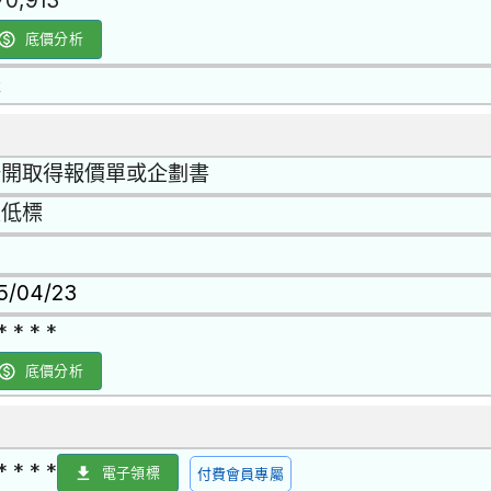
70,913
底價分析
是
公開取得報價單或企劃書
最低標
15/04/23
* * * *
底價分析
* * * *
電子領標
付費會員專屬