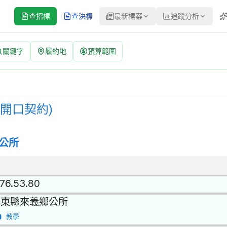
查招標
查決標
最新標案
追蹤分析
關鍵字
履約地
預算範圍
告 | 案號：1150422 | 公開取得報價單或企劃書 公告
其他環保服務 | 招標方式：公開取得報價單或企劃書 | 決標方式：最
(開口契約)
公所
.76.53.80
屏東縣來義鄉公所
教學