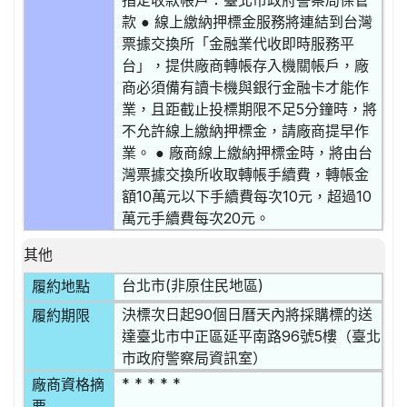
指定收款帳戶：臺北市政府警察局保管
款 ● 線上繳納押標金服務將連結到台灣
票據交換所「金融業代收即時服務平
台」，提供廠商轉帳存入機關帳戶，廠
商必須備有讀卡機與銀行金融卡才能作
業，且距截止投標期限不足5分鐘時，將
不允許線上繳納押標金，請廠商提早作
業。 ● 廠商線上繳納押標金時，將由台
灣票據交換所收取轉帳手續費，轉帳金
額10萬元以下手續費每次10元，超過10
萬元手續費每次20元。
其他
台北市(非原住民地區)
履約地點
決標次⽇起90個日曆天內將採購標的送
履約期限
達臺北市中正區延平南路96號5樓（臺北
市政府警察局資訊室）
* * * * *
廠商資格摘
要