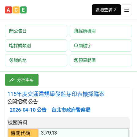
A
C
E
進階查詢
公告日
採購機關
採購類別
關鍵字
履約地
預算範圍
115年度交通違規舉發藍芽印表機採購案 招標公告 | 案號：1150
採購類別：財物類 做為測量、檢查、航行及其他目的用之儀器和裝置
分析本案
115年度交通違規舉發藍芽印表機採購案
公開招標 公告
2026-04-10
公告
台北市政府警察局
招標公告詳細內容
機關資料
3.79.13
機關代碼