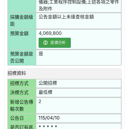
儀器;工業程序控制設備;上述各項之零件
及附件
公告金額以上未達查核金額
採購金額級
距
4,069,800
預算金額
底價分析
是
預算金額是
否公開
招標資料
公開招標
招標方式
最低標
決標方式
2
新增公告傳
輸次數
115/04/10
公告日
* * * * *
是否訂有底