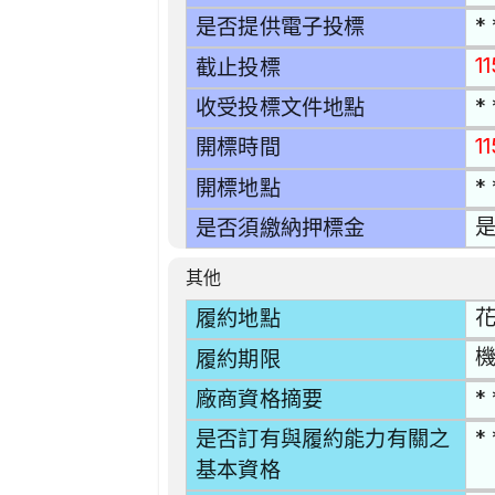
* 
是否提供電子投標
1
截止投標
* 
收受投標文件地點
1
開標時間
* 
開標地點
是
是否須繳納押標金
其他
花
履約地點
機
履約期限
* 
廠商資格摘要
* 
是否訂有與履約能力有關之
基本資格