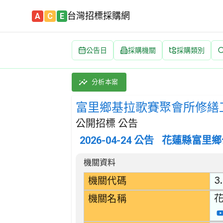
台灣招標採購網
A
C
E
公告日
採購機關
採購類別
富里鄉基拉歌賽聚會所修繕工程 招標公告 | 案號：
採購類別：工程類 其他土木工程 | 招標方式：
分析本案
富里鄉基拉歌賽聚會所修繕
公開招標 公告
2026-04-24
公告
花蓮縣富里鄉
招標公告詳細內容
機關資料
3
機關代碼
機關名稱