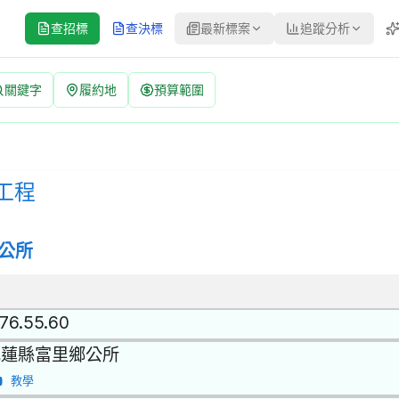
查招標
查決標
最新標案
追蹤分析
關鍵字
履約地
預算範圍
fuli115C0B13 | 公開招標 公告
公開招標 | 決標方式：最低標 | 資料來源：台灣政府電子採購網（公共工
工程
公所
.76.55.60
花蓮縣富里鄉公所
教學