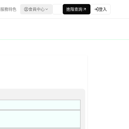
服務特色
會員中心
進階查詢
登入
：台灣政府電子採購網（公共工程委員會） | 更新時間：2026-04