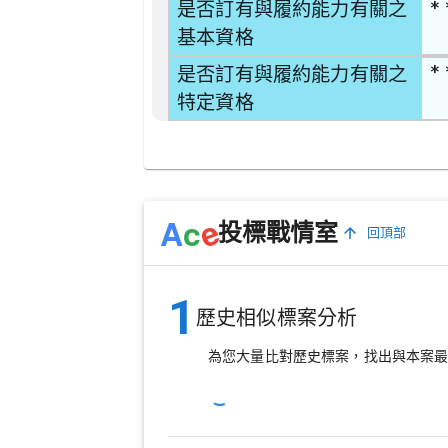
* 
是否訂有與履約能力有關之
基本資格
* 
是否訂有與履約能力有關之
特定資格
e
A
c
投標戰情室
回頂部
1
歷史相似標案分析
為您大量比對歷史標案，找出與本案