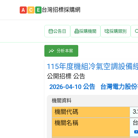
台灣招標採購網
A
C
E
公告日
採購機關
採購類別
115年度機組冷氣空調設備經常維護工作 招標公告
採購類別：勞務類 附帶於金屬產品、機械及設備維
分析本案
115年度機組冷氣空調設備
公開招標 公告
2026-04-10
公告
台灣電力股份
招標公告詳細內容
機關資料
3.
機關代碼
機關名稱