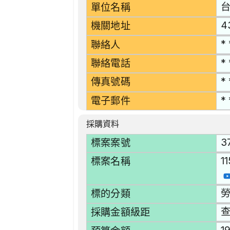
單位名稱
4
機關地址
* 
聯絡人
* 
聯絡電話
* 
傳真號碼
* 
電子郵件
採購資料
3
標案案號
1
標案名稱
勞
標的分類
採購金額級距