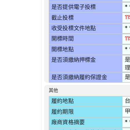
* 
是否提供電子投標
1
截止投標
* 
收受投標文件地點
1
開標時間
* 
開標地點
是
是否須繳納押標金
理
是
是否須繳納履約保證金
其他
台
履約地點
甲
履約期限
* 
廠商資格摘要