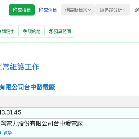
查招標
查決標
最新標案
追蹤分析
關鍵字
履約地
預算範圍
 | 案號：3711500070 | 公開招標 公告
修之服務 | 招標方式：公開招標 | 決標方式：最低標 | 資料來源
經常維護工作
有限公司台中發電廠
13.31.45
台灣電力股份有限公司台中發電廠
教學