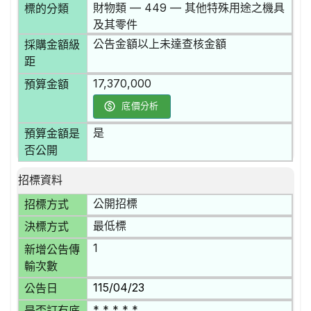
財物類 — 449 — 其他特殊用途之機具
標的分類
及其零件
公告金額以上未達查核金額
採購金額級
距
17,370,000
預算金額
底價分析
是
預算金額是
否公開
招標資料
公開招標
招標方式
最低標
決標方式
1
新增公告傳
輸次數
115/04/23
公告日
* * * * *
是否訂有底