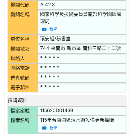
A.42.3
機關代碼
國家科學及技術委員會南部科學園區管
機關名稱
理局
教學
環安組/秘書室
單位名稱
744 臺南市 新市區 南科三路二十二號
機關地址
* * * * *
聯絡人
* * * * *
聯絡電話
* * * * *
傳真號碼
* * * * *
電子郵件
採購資料
115620D01438
標案案號
115年台南園區污水廠設備更新採購
標案名稱
教學