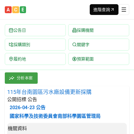
A
C
E
進階查詢
公告日
採購機關
採購類別
關鍵字
履約地
預算範圍
115年台南園區污水廠設備更新採購 招標公告 | 案號：115620D
採購類別：財物類 其他特殊用途之機具及其零件 | 招標方式：公開招
分析本案
115年台南園區污水廠設備更新採購
公開招標 公告
2026-04-23
公告
國家科學及技術委員會南部科學園區管理局
招標公告詳細內容
機關資料