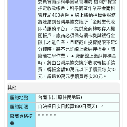
委員會南部科學園區管理局 機關押標金
指定收款帳戶：科學園區作業基金南科
管理局403專戶 ● 線上繳納押標金服務
將連結到台灣票據交換所「金融業代收
即時服務平台」，提供廠商轉帳存入機
關帳戶，廠商必須備有讀卡機與銀行金
融卡才能作業，且距截止投標期限不足5
分鐘時，將不允許線上繳納押標金，請
廠商提早作業。 ● 廠商線上繳納押標金
時，將由台灣票據交換所收取轉帳手續
費，轉帳金額10萬元以下手續費每次10
元，超過10萬元手續費每次20元。
其他
台南市(非原住民地區)
履約地點
自決標日次日起算180日曆天止。
履約期限
* * * * *
廠商資格摘
要